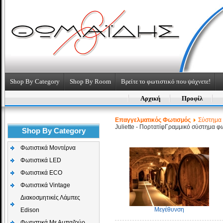
Shop By Category
Shop By Room
Βρείτε το φωτιστικό που ψάχνετε!
Αρχική
Προφίλ
Επαγγελματικός Φωτισμός
Σύστημα
Juliette - Πορτατίφ
Γραμμικό σύστημα φ
Shop By Category
Φωτιστικά Μοντέρνα
Φωτιστικά LED
Φωτιστικά ECO
Φωτιστικά Vintage
Διακοσμητικές Λάμπες
Μεγέθυνση
Edison
Φωτιστικά Με Αμπαζούρ