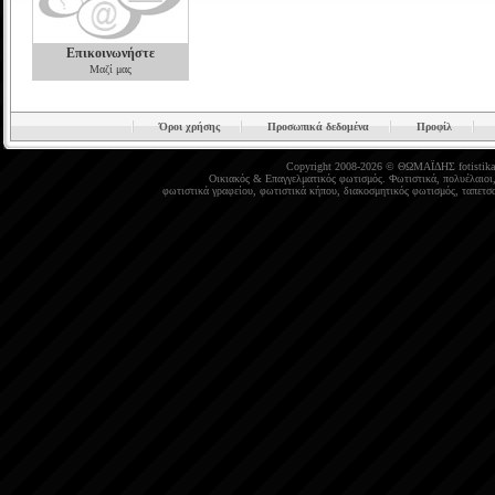
Επικοινωνήστε
Μαζί μας
Όροι χρήσης
Προσωπικά δεδομένα
Προφίλ
Copyright 2008-2026 © ΘΩΜΑΪΔΗΣ
fotistika
Οικιακός
&
Επαγγελματικός φωτισμός
.
Φωτιστικά
,
πολυέλαιοι
φωτιστικά γραφείου
,
φωτιστικά κήπου
,
διακοσμητικός φωτισμός
,
ταπετσα