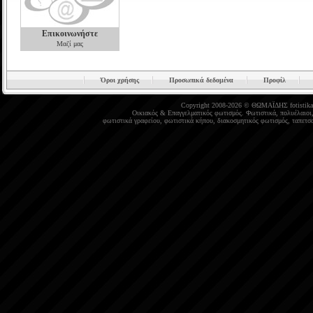
Επικοινωνήστε
Μαζί μας
Όροι χρήσης
Προσωπικά δεδομένα
Προφίλ
Copyright 2008-2026 © ΘΩΜΑΪΔΗΣ
fotistika
Οικιακός
&
Επαγγελματικός φωτισμός
.
Φωτιστικά
,
πολυέλαιοι
φωτιστικά γραφείου
,
φωτιστικά κήπου
,
διακοσμητικός φωτισμός
,
ταπετσα