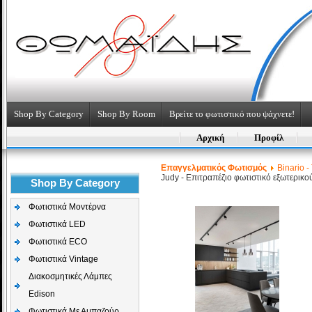
Shop By Category
Shop By Room
Βρείτε το φωτιστικό που ψάχνετε!
Αρχική
Προφίλ
Επαγγελματικός Φωτισμός
Binario -
Judy - Επιτραπέζιο φωτιστικό εξωτερικ
Shop By Category
Φωτιστικά Μοντέρνα
Φωτιστικά LED
Φωτιστικά ECO
Φωτιστικά Vintage
Διακοσμητικές Λάμπες
Edison
Φωτιστικά Με Αμπαζούρ