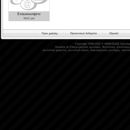
Επικοινωνήστε
Μαζί μας
Όροι χρήσης
Προσωπικά δεδομένα
Προφίλ
Copyright 2008-2026 © ΘΩΜΑΪΔΗΣ
fotistika
Οικιακός
&
Επαγγελματικός φωτισμός
.
Φωτιστικά
,
πολυέλαιοι
φωτιστικά γραφείου
,
φωτιστικά κήπου
,
διακοσμητικός φωτισμός
,
ταπετσα