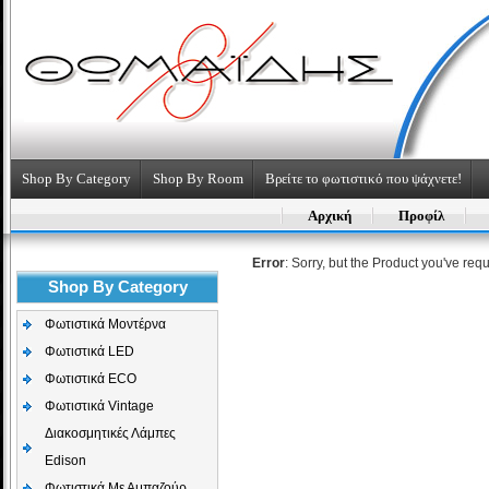
Shop By Category
Shop By Room
Βρείτε το φωτιστικό που ψάχνετε!
Αρχική
Προφίλ
Error
: Sorry, but the Product you've req
Shop By Category
Φωτιστικά Μοντέρνα
Φωτιστικά LED
Φωτιστικά ECO
Φωτιστικά Vintage
Διακοσμητικές Λάμπες
Edison
Φωτιστικά Με Αμπαζούρ