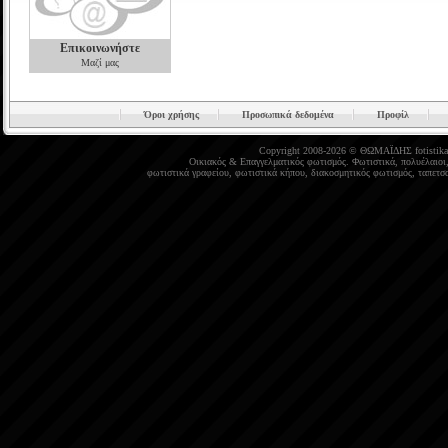
Επικοινωνήστε
Μαζί μας
Όροι χρήσης
Προσωπικά δεδομένα
Προφίλ
Copyright 2008-2026 © ΘΩΜΑΪΔΗΣ
fotistika
Οικιακός
&
Επαγγελματικός φωτισμός
.
Φωτιστικά
,
πολυέλαιοι
φωτιστικά γραφείου
,
φωτιστικά κήπου
,
διακοσμητικός φωτισμός
,
ταπετσα