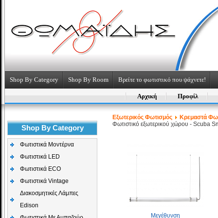
Shop By Category
Shop By Room
Βρείτε το φωτιστικό που ψάχνετε!
Αρχική
Προφίλ
Εξωτερικός Φωτισμός
Κρεμαστά Φωτ
Φωτιστικό εξωτερικού χώρου - Scuba S
Shop By Category
Φωτιστικά Μοντέρνα
Φωτιστικά LED
Φωτιστικά ECO
Φωτιστικά Vintage
Διακοσμητικές Λάμπες
Edison
Μεγέθυνση
Φωτιστικά Με Αμπαζούρ