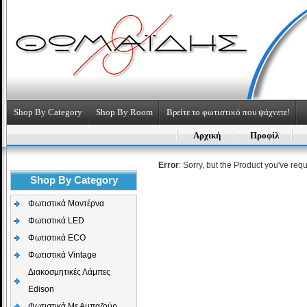
Shop By Category
Shop By Room
Βρείτε το φωτιστικό που ψάχνετε!
Αρχική
Προφίλ
Error
: Sorry, but the Product you've req
Shop By Category
Φωτιστικά Μοντέρνα
Φωτιστικά LED
Φωτιστικά ECO
Φωτιστικά Vintage
Διακοσμητικές Λάμπες
Edison
Φωτιστικά Με Αμπαζούρ