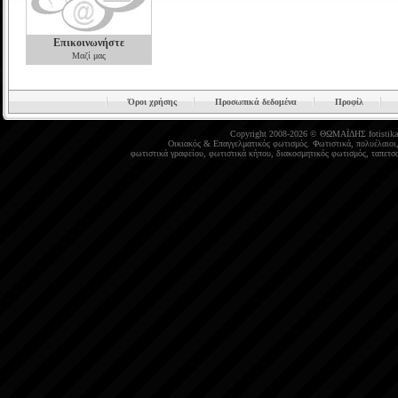
Επικοινωνήστε
Μαζί μας
Όροι χρήσης
Προσωπικά δεδομένα
Προφίλ
Copyright 2008-2026 © ΘΩΜΑΪΔΗΣ
fotistika
Οικιακός
&
Επαγγελματικός φωτισμός
.
Φωτιστικά
,
πολυέλαιοι
φωτιστικά γραφείου
,
φωτιστικά κήπου
,
διακοσμητικός φωτισμός
,
ταπετσα